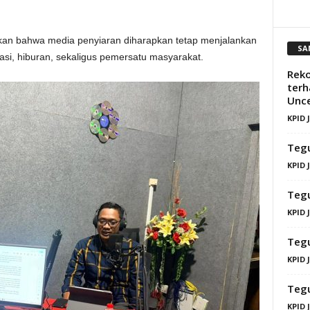
kan bahwa media penyiaran diharapkan tetap menjalankan
SA
asi, hiburan, sekaligus pemersatu masyarakat.
Reko
terh
Unce
KPID 
Tegu
KPID 
Tegu
KPID 
Tegu
KPID 
Tegu
KPID 