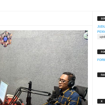
SE
JUDU
PEN
up
FO
FOR
FA
X