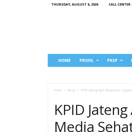
THURSDAY, AUGUST 6, 2026
CALL CENTER :
K
HOME
PROFIL
PKSP
P
I
D
J
a
Home
Berita
KPID Jateng Ajak Masyarakat Ciptaka
t
BERITA
e
KPID Jateng
n
g
Media Sehat 