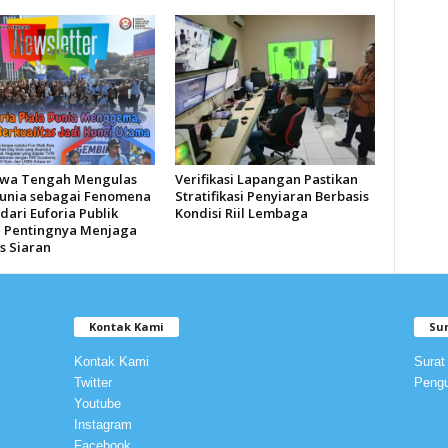
awa Tengah Mengulas
Verifikasi Lapangan Pastikan
Dunia sebagai Fenomena
Stratifikasi Penyiaran Berbasis
dari Euforia Publik
Kondisi Riil Lembaga
 Pentingnya Menjaga
s Siaran
Kontak Kami
Su
Kontak Kami
Surat
Twitter
Peng
Youtube
Instagram
Facebook