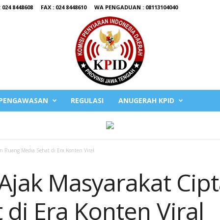
 024 8448608
FAX : 024 8448610
WA PENGADUAN : 08113104040
PENGAWASAN
REGULASI
ANUGERAH KPID
n Ruang Media Sehat di Era Konten Viral
 Ajak Masyarakat Cip
di Era Konten Viral