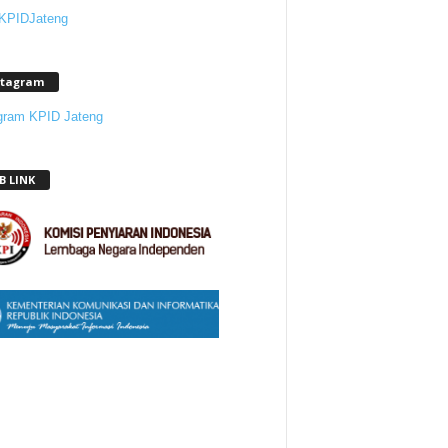
 KPIDJateng
stagram
gram KPID Jateng
B LINK